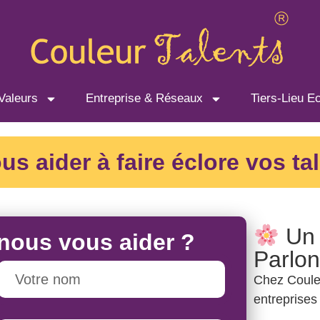
Valeurs
Entreprise & Réseaux
Tiers-Lieu E
 aider à faire éclore vos tal
Un 
ous vous aider ?
Parlon
Chez Couleu
entreprises 