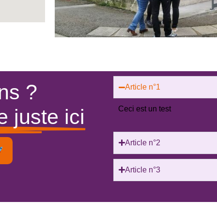
ns ?
Article n°1
Ceci est un test
 juste ici
Article n°2
Article n°3