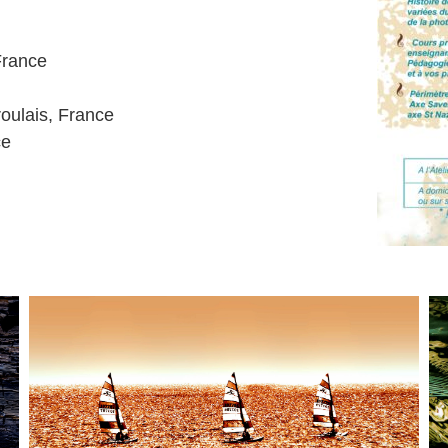
France
oulais, France
ce